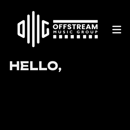
H
E
L
L
O
,
I
‘
M
B
R
A
N
D
O
N
J
O
N
E
S
G
R
A
P
H
I
C
DESIGNER